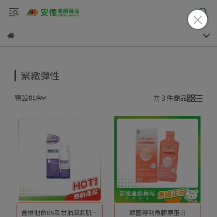
緊緻彈性
預設排序
共 3 件商品
含維他命B5及甘油滋潤肌膚
韓國專利魚膠原蛋白