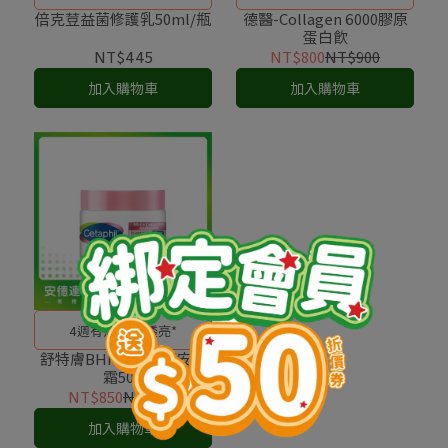
且不致粉刺
倍克荳益菌修護乳50ml/瓶
德醫-Collagen 6000膠原
蛋白飲
NT$445
NT$800
NT$900
加入購物車
加入購物車
4週有感 淨白透亮*
舒特膚BHR淨白調理安撫
霜50G
NT$850
NT$990
加入購物車