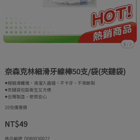
1
/
3
奈森克林細滑牙線棒50支/袋(夾鏈袋)
◆極細滑纖維、滑溜入齒縫、不卡牙、不易斷裂
◆夾鏈袋包裝衛生又方便
◆台灣製造，使用安心
10包優惠價
NT$49
商品編號:
D080030022