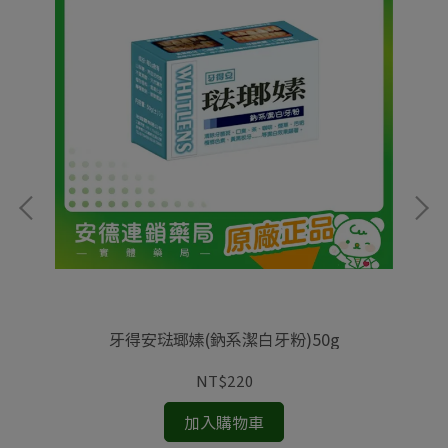
，
山
助
牙得安琺瑯嫊(鈉系潔白牙粉)50g
、
營
NT$220
加入購物車