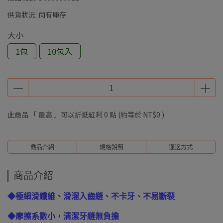
供貨狀況:
尚有庫存
大小
1包
10包入
此商品 「 最高 」可以折抵紅利
0
點 (約等於
NT$0
)
商品介紹
規格說明
運送方式
商品介紹
◆極細滑纖維、滑溜入齒縫、不卡牙、不易斷裂
◆摩擦系數小，清潔牙縫無負擔