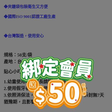
◆夾鏈袋包裝衛生又方便
◆國際ISO 9001認證工廠生產
◆台灣製造，使用安心
規格：50支/袋
產地：台灣
貼心小叮嚀：
1.幼童使用時，家長請陪同在旁。
2.使用假牙者須注意使用，不可用力拉扯。
3.依照消保法，本產品屬個人衛生用品，拆封無7天
猶豫期，且影響您的退貨權益。