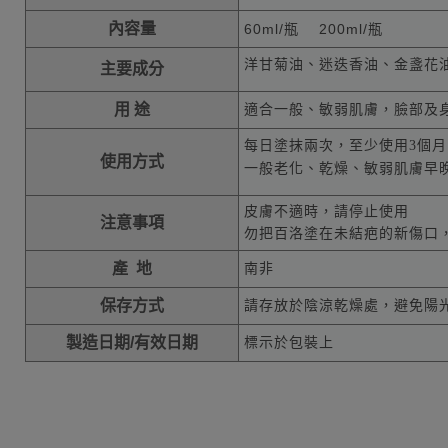
內容量
60ml
/瓶 20
0ml
/瓶
洋甘菊油、迷迭香油、金盞花油、薰衣
主要成分
用 途
適合一般、敏弱肌膚，臉部及
每日塗抹兩次，至少使用3個
使用方式
一般老化、乾燥、敏弱肌膚早
皮膚不適時，請停止使用
注意事項
勿把百洛塗在未結疤的新傷口
產 地
南非
保存方式
請存放於陰涼乾燥處，避免陽
製造日期/有效日期
標示於包裝上