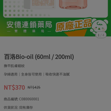
1
/
4
百洛Bio-oil (60ml / 200ml)
撫平肌膚細紋
孕婦適用│全身皆可使用│吸收快速不油膩
NT$370
NT$425
商品編號:
C080060001
供貨狀況:
尚有庫存