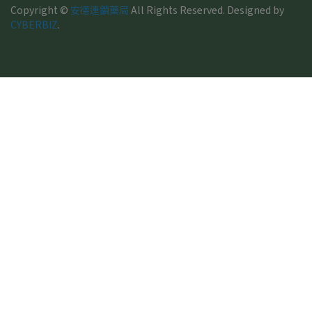
Copyright ©
安德連鎖藥局
All Rights Reserved.
Designed by
CYBERBIZ
.