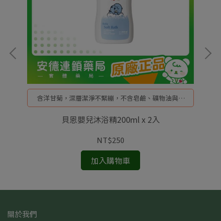
含洋甘菊，深層潔淨不緊繃，不含皂鹼、礦物油與香
料
瓶
貝恩嬰兒沐浴精200ml x 2入
NT$250
加入購物車
關於我們