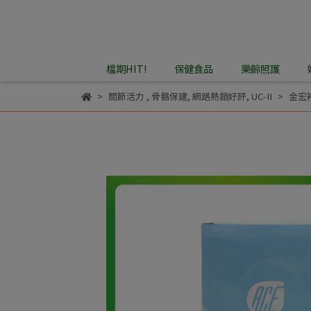
檔期HIT!
保健食品
樂齡照護
關節活力
,
骨骼保建
,
網路熱銷好評
,
UC-II
金宏裕