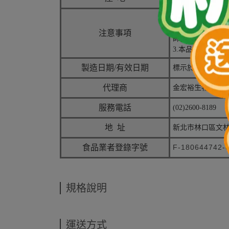
1.請置於兒童伸
2.對本品所含成
注意事項
師有關食用本品
3.本品如有沉澱
製造日期/有效日期
標示於包裝上
代理商
金宏裕生物科技
服務電話
(02)2600-8189
地 址
新北市林口區文林
食品業者登錄字號
F-180644742-
規格說明
運送方式