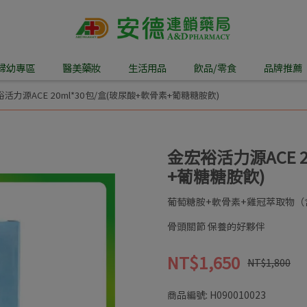
婦幼專區
醫美藥妝
生活用品
飲品/零食
品牌推薦
活力源ACE 20ml*30包/盒(玻尿酸+軟骨素+葡糖糖胺飲)
金宏裕活力源ACE 2
+葡糖糖胺飲)
葡萄糖胺+軟骨素+雞冠萃取物（
骨頭關節 保養的好夥伴
NT$1,650
NT$1,800
商品編號:
H090010023