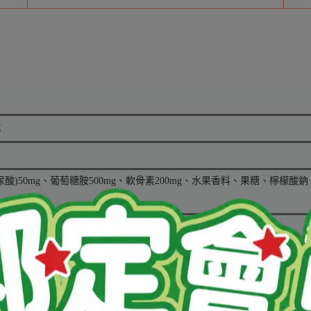
E
酸)50mg、葡萄糖胺500mg、軟骨素200mg、水果香料、果糖、檸檬酸鈉
本包裝含30份
)開包裝後一次飲用完畢
乾燥處，冷藏後飲用風味尤佳