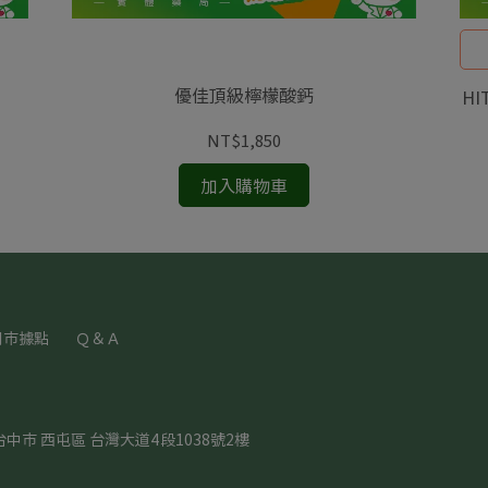
優佳頂級檸檬酸鈣
H
NT$1,850
加入購物車
門市據點
Ｑ＆Ａ
台中市 西屯區 台灣大道4段1038號2樓