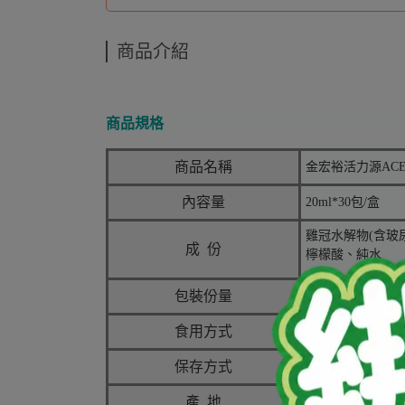
商品介紹
商品規格
商品名稱
金宏裕活力源AC
內容量
20ml*30包/盒
雞冠水解物(含玻尿
成
份
檸檬酸、純水
包裝份量
每一份量20ml，
食用方式
每天一包, 撕(剪
保存方式
請至於室內陰涼
產 地
台灣