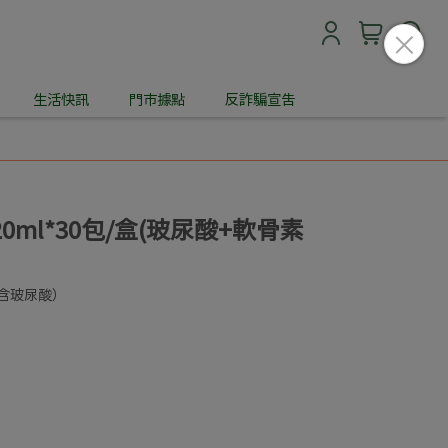
生活快訊
門市據點
反詐騙宣告
0ml*30包/盒(玻尿酸+軟骨素
含玻尿酸）