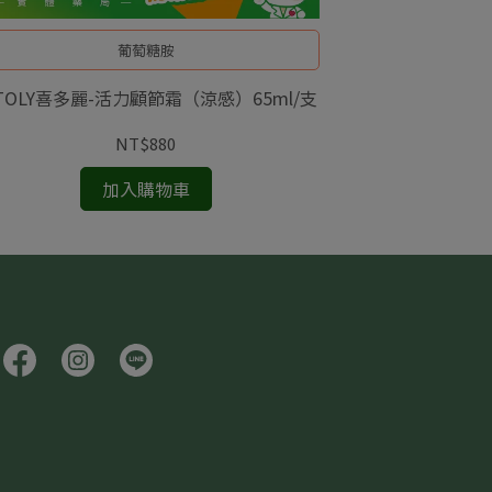
葡萄糖胺
ITOLY喜多麗-活力顧節霜（涼感）65ml/支
VEN
NT$880
加入購物車