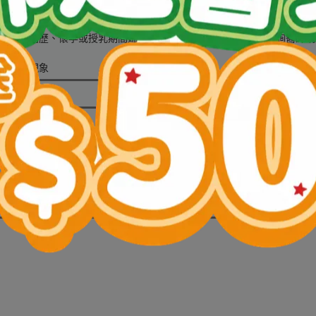
手不及處
份有過敏病歷、懷孕或授乳期間婦女以及正接受藥物治療者，請洽詢醫師或
之意見
係屬正常現象
有限公司
六街18號
00000-8