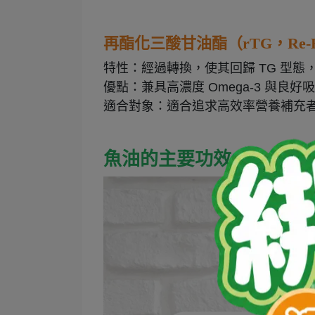
再酯化三酸甘油酯（rTG，Re-Esteri
特性：經過轉換，使其回歸 TG 型態，
優點：兼具高濃度 Omega-3 與良好
適合對象：適合追求高效率營養補充者
魚油的主要功效