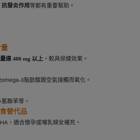
、抗發炎作用
等都有重要幫助。
含量
總量達 400 mg 以上
，較具保健效果。
mega-3脂肪酸跟空氣接觸而氧化。
多氯聯苯等。
食替代品
DHA，適合懷孕或哺乳婦女補充。