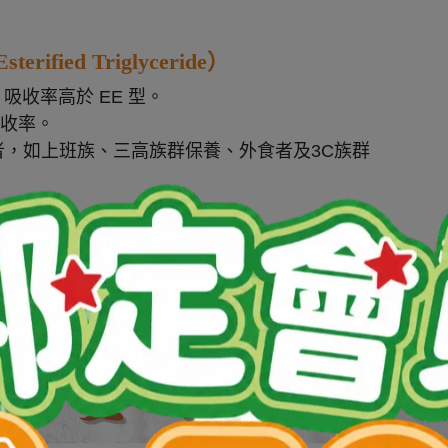
fied Triglyceride）
吸收率高於 EE 型。
吸收率。
，如上班族、三高族群保養、外食者及3C族群