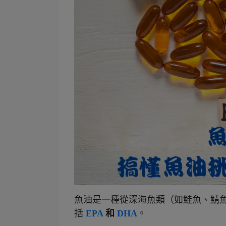
魚油是一種從深海魚類（如鮭魚、鯖
括
EPA
和
DHA
。