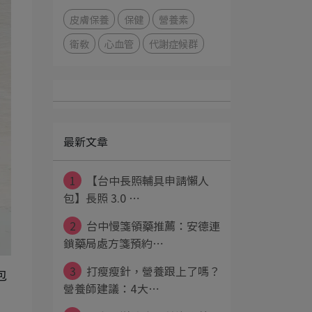
皮膚保養
保健
營養素
衛教
心血管
代謝症候群
最新文章
1
【台中長照輔具申請懶人
包】長照 3.0 ⋯
2
台中慢箋領藥推薦：安德連
鎖藥局處方箋預約⋯
3
打瘦瘦針，營養跟上了嗎？
包
營養師建議：4大⋯