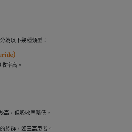
量可分為以下幾種類型：
ride）
吸收率高。
）
含量較高，但吸收率略低。
。
補充的族群，如三高患者。