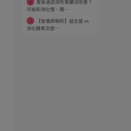
4
胃食道逆流吃胃藥沒改善？
可能和消化慢、腸⋯
5
【營養師解析】益生菌 vs
消化酵素怎麼⋯