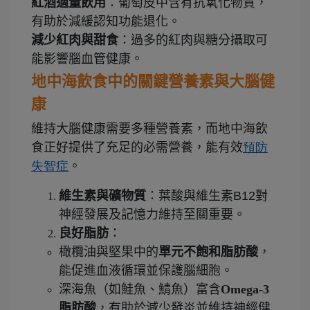
紅酒適量飲用
：葡萄皮中含有抗氧化物質，
有助於減緩認知功能退化。
減少紅肉與甜食
：過多的紅肉與糖分攝取可
能影響腦血管健康。
地中海飲食中的關鍵營養素與大腦健
康
維持大腦健康需要多種營養素，而地中海飲
食正好提供了充足的必需營養，能有效
預防
失智症
。
維生素與礦物質
：葉酸與維生素B12對
神經發展及記憶力維持至關重要。
良好脂肪
：
橄欖油與堅果中的
單元不飽和脂肪酸
，
能促進血液循環並保護腦細胞。
深海魚（如鮭魚、鯖魚）富含
Omega-3
脂肪酸
，有助於減少發炎並維持神經健