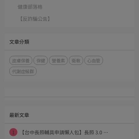
健康部落格
【反詐騙公告】
文章分類
皮膚保養
保健
營養素
衛教
心血管
代謝症候群
最新文章
1
【台中長照輔具申請懶人包】長照 3.0 ⋯