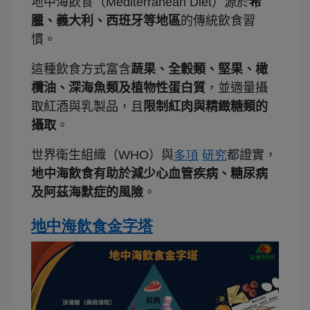
地中海飲食（Mediterranean Diet）源於
希
臘、義大利、西班牙等地區
的傳統飲食習
慣。
這種飲食方式富含
蔬果、全穀類、堅果、橄
欖油、深海魚類及植物性蛋白質
，並適量攝
取紅酒與乳製品，且
限制紅肉與精緻糖類的
攝取
。
世界衛生組織（WHO）與
多項
研究
都證實，
地中海飲食有助於減少心血管疾病、糖尿病
及阿茲海默症的風險
。
地中海飲食金字塔