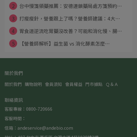
2
台中慢箋領藥推薦：安德連鎖藥局處方箋預約⋯
3
打瘦瘦針，營養跟上了嗎？營養師建議：4大⋯
4
胃食道逆流吃胃藥沒改善？可能和消化慢、腸⋯
5
【營養師解析】益生菌 vs 消化酵素怎麼⋯
關於我們
關於我們
購物說明
會員須知
會員權益
門市據點
Ｑ＆Ａ
聯絡資訊
客服專線：0800-720666
客服時間：
信箱：andeservice@andebio.com