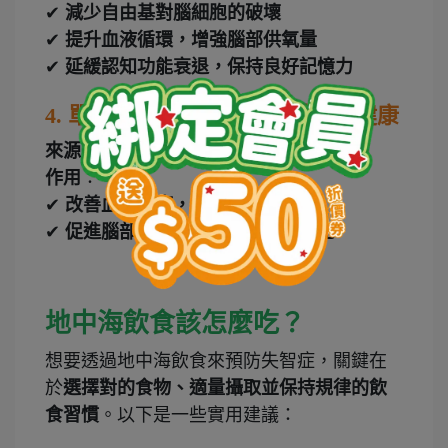
✔
減少自由基對腦細胞的破壞
✔
提升血液循環，增強腦部供氧量
✔
延緩認知功能衰退，保持良好記憶力
4.
單元不飽和脂肪酸 – 維護腦部健康
來源
：橄欖油、酪梨、杏仁
作用
：
✔
改善血管健康，減少腦中風風險
✔
促進腦部神經連結，減緩大腦老化
地中海飲食該怎麼吃？
想要透過地中海飲食來預防失智症，關鍵在
於
選擇對的食物、適量攝取並保持規律的飲
食習慣
。以下是一些實用建議：