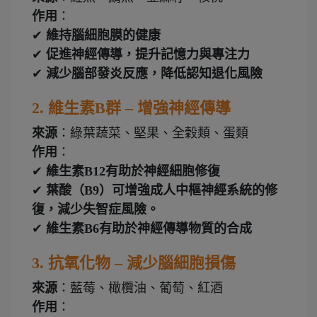
作用
：
✔
維持腦細胞膜的健康
✔
促進神經傳導，提升記憶力與專注力
✔
減少腦部發炎反應，降低認知退化風險
2.
維生素B群 – 增強神經傳導
來源
：綠葉蔬菜、堅果、全穀類、蛋類
作用
：
✔
維生素B12有助於神經細胞修復
✔
葉酸（B9）可增強成人中樞神經系統的修
復，減少失智症風險。
✔
維生素B6有助於神經傳導物質的合成
3.
抗氧化物 – 減少腦細胞損傷
來源
：藍莓、橄欖油、葡萄、紅酒
作用
：